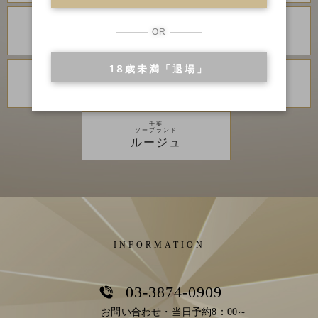
川崎・堀之内
吉原
ソープランド
高級ソープランド
OR
グランローズ
アカデミー
18歳未満「退場」
千葉
千葉
高級ソープランド
ソープランド
李白
ベガス
千葉
ソープランド
ルージュ
INFORMATION
03-3874-0909
お問い合わせ・当日予約8：00～