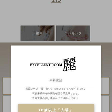
二輪車
ランキング
年齢認証
川崎・堀之内
川崎・堀之内
高級ソープランド
高級ソープランド
琥珀
金瓶梅
吉原ソープ 麗（れい）のオフィシャルサイトです。
18歳未満の方の閲覧を堅く禁止致します。
18歳未満の方は速やかにご退出ください。
川崎・堀之内
川崎・堀之内
ソープランド
ソープランド
アラビアンナイト
カンカン娘ネオ
18歳以上「入場」