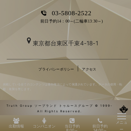
03-5808-2522
前日予約14：00～(二輪車13:30～)
東京都台東区千束4-18-1
プライバシーポリシー
アクセス
掲載している全てのコンテンツは著作権法によって保護されています。データの使用・転
載・複製を禁じます。
Truth Group ソープランド トゥルースグループ © 1999-
All Rights Reserved.
メニュ
出勤情報
コンパニオン
当日予約
前日予約
ー
8:00～
14:00～