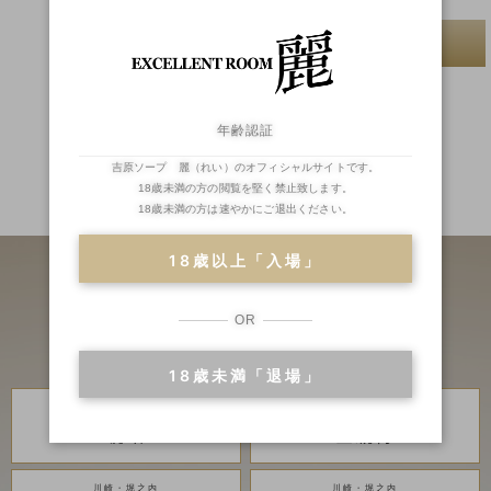
次へ
年齢認証
吉原ソープ 麗（れい）のオフィシャルサイトです。
18歳未満の方の閲覧を堅く禁止致します。
二輪車
ランキング
18歳未満の方は速やかにご退出ください。
18歳以上「入場」
OR
18歳未満「退場」
川崎・堀之内
川崎・堀之内
高級ソープランド
高級ソープランド
琥珀
金瓶梅
川崎・堀之内
川崎・堀之内