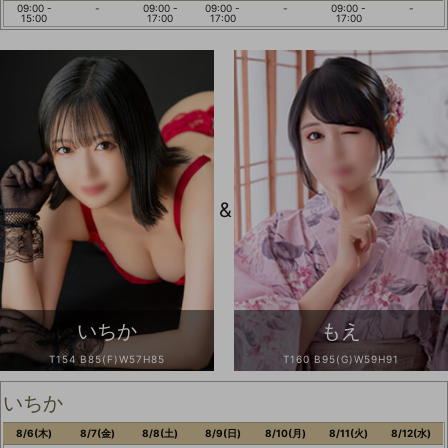
09:00 -
-
09:00 -
09:00 -
-
09:00 -
-
15:00
17:00
17:00
17:00
&
いちか
もえ
T154 B85(F)W57H85
T160 B95(G)W59H91
いちか
8/6(木)
8/7(金)
8/8(土)
8/9(日)
8/10(月)
8/11(火)
8/12(水)