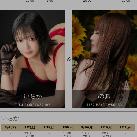
20:00
15:00
20:00
20:00
&
いちか
のあ
T154 B85(F)W57H85
T157 B84(E)W55H83
いちか
8/6(木)
8/7(金)
8/8(土)
8/9(日)
8/10(月)
8/11(火)
8/12(水)
-
13:00 -
-
13:00 -
13:00 -
13:00 -
-
20:30
20:30
20:30
20:30