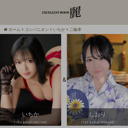
ホーム
コンパニオン
いちか
二輪車
&
いちか
しおり
T154 B85(F)W57H85
T162 B86(E)W58H88