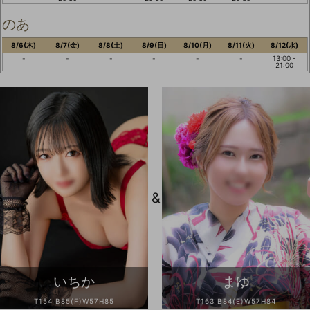
のあ
8/6(木)
8/7(金)
8/8(土)
8/9(日)
8/10(月)
8/11(火)
8/12(水)
-
-
-
-
-
-
13:00 -
21:00
&
いちか
まゆ
T154 B85(F)W57H85
T163 B84(E)W57H84