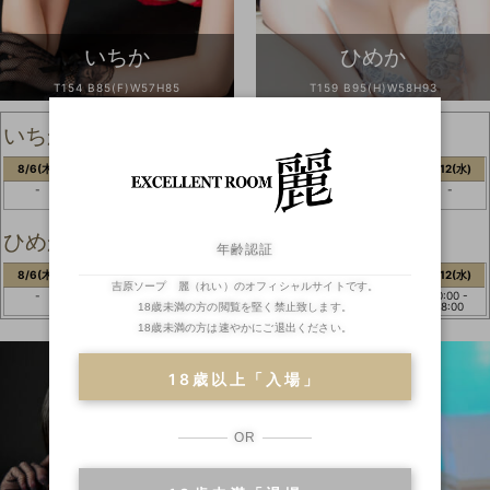
いちか
ひめか
T154 B85(F)W57H85
T159 B95(H)W58H93
いちか
8/6(木)
8/7(金)
8/8(土)
8/9(日)
8/10(月)
8/11(火)
8/12(水)
-
13:00 -
-
13:00 -
13:00 -
13:00 -
-
20:30
20:30
20:30
20:30
ひめか
年齢認証
8/6(木)
8/7(金)
8/8(土)
8/9(日)
8/10(月)
8/11(火)
8/12(水)
吉原ソープ 麗（れい）のオフィシャルサイトです。
-
-
09:00 -
-
-
-
10:00 -
18:00
18:00
18歳未満の方の閲覧を堅く禁止致します。
18歳未満の方は速やかにご退出ください。
18歳以上「入場」
OR