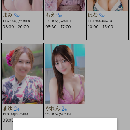
まみ
もえ
はな
T155 B100(H)W59H88
T160 B95(G)W59H91
T164 B89(G)W57H86
08:30
-
20:00
08:30
-
17:00
10:00
-
15:00
☆２輪車コースOK☆
☆２輪車コースO
☆
まゆ
かれん
T163 B84(E)W57H84
T150 B85(C)W57H84
09:00
-
19:00
16:00
-
23:00
☆２輪車コースO