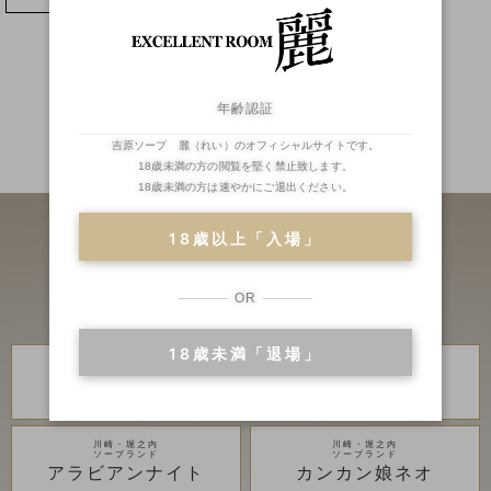
年齢認証
吉原ソープ 麗（れい）のオフィシャルサイトです。
二輪車
ランキング
18歳未満の方の閲覧を堅く禁止致します。
18歳未満の方は速やかにご退出ください。
18歳以上「入場」
OR
18歳未満「退場」
川崎・堀之内
川崎・堀之内
高級ソープランド
高級ソープランド
琥珀
金瓶梅
川崎・堀之内
川崎・堀之内
ソープランド
ソープランド
アラビアンナイト
カンカン娘ネオ