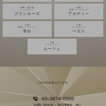
川崎・堀之内
吉原
ソープランド
高級ソープランド
グランローズ
アカデミー
千葉
千葉
高級ソープランド
ソープランド
李白
ベガス
千葉
ソープランド
ルージュ
INFORMATION
03-3874-0909
お問い合わせ・当日予約8：00～