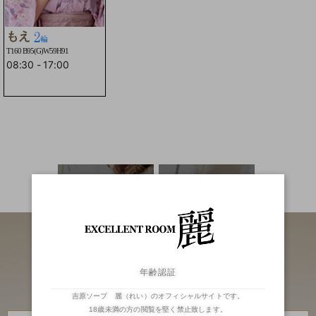
もえ
T160 B95(G)W59H91
08:30
-
17:00
☆２輪車コースOK☆
二輪車
ランキング
年齢認証
吉原ソープ 麗（れい）のオフィシャルサイトです。
18歳未満の方の閲覧を堅く禁止致します。