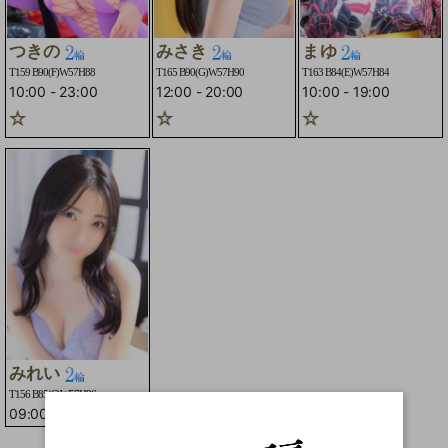
つきの
みさき
まゆ
T159 B90(F)W57H88
T165 B90(G)W57H90
T163 B84(E)W57H84
10:00
-
23:00
12:00
-
20:00
10:00
-
19:00
☆
2輪車コースOK☆
☆2輪車コースOK☆
みれい
T156 B85(C)W57H86
09:00
-
15:30