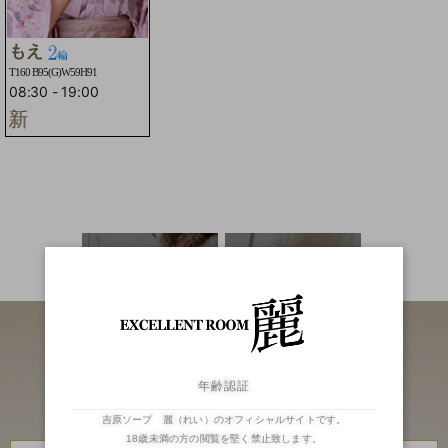
もえ
T160 B95(G)W59H91
08:30
-
19:00
新
二輪車
ランキング
年齢認証
吉原ソープ 麗（れい）のオフィシャルサイトです。
18歳未満の方の閲覧を堅く禁止致します。