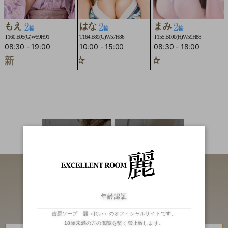
もえ
はな
まみ
T160 B95(G)W59H91
T164 B89(G)W57H86
T155 B100(H)W59H88
08:30
-
19:00
10:00
-
15:00
08:30
-
18:00
新
2輪車コースOK☆
☆2輪車コースOK☆
二輪車
ランキング
年齢認証
吉原ソープ 麗（れい）のオフィシャルサイトです。
18歳未満の方の閲覧を堅く禁止致します。