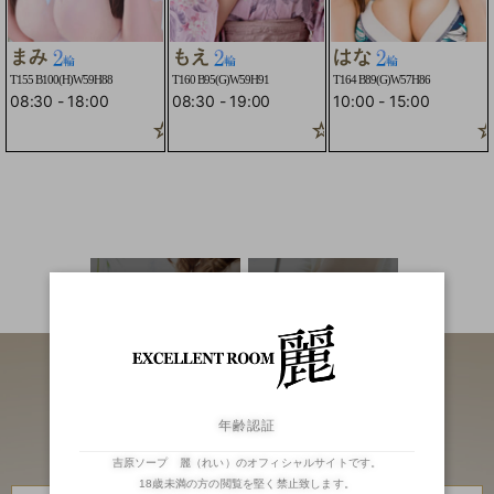
まみ
もえ
はな
T155 B100(H)W59H88
T160 B95(G)W59H91
T164 B89(G)W57H86
08:30
-
18:00
08:30
-
19:00
10:00
-
15:00
☆2輪車コースOK☆
☆2輪車コースOK
☆
二輪車
ランキング
年齢認証
吉原ソープ 麗（れい）のオフィシャルサイトです。
18歳未満の方の閲覧を堅く禁止致します。