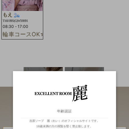
もえ
T160 B95(G)W59H91
08:30
-
17:00
輪車コースOK☆お写真更新☆
二輪車
ランキング
年齢認証
吉原ソープ 麗（れい）のオフィシャルサイトです。
18歳未満の方の閲覧を堅く禁止致します。