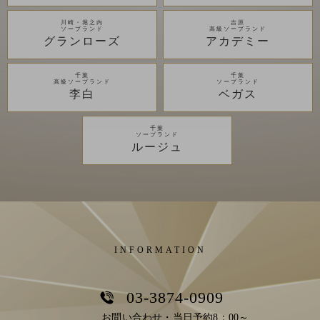
川崎・堀之内
吉原
ソープランド
高級ソープランド
グランローズ
アカデミー
千葉
千葉
高級ソープランド
ソープランド
李白
ベガス
千葉
ソープランド
ルージュ
INFORMATION
03-3874-0909
お問い合わせ・当日予約8：00～