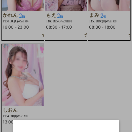
かれん
もえ
まみ
T150 B85(C)W57H84
T160 B95(G)W59H91
T155 B100(H)W59H88
16:00
-
23:00
08:30
-
17:00
08:30
-
18:00
☆2輪車コースOK☆
☆2輪車コースOK
☆
しおん
T154 B91(I)W57H90
13:00
-
22:00
☆2輪車コースOK☆