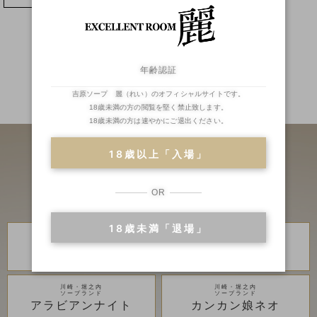
年齢認証
吉原ソープ 麗（れい）のオフィシャルサイトです。
二輪車
ランキング
18歳未満の方の閲覧を堅く禁止致します。
18歳未満の方は速やかにご退出ください。
18歳以上「入場」
OR
18歳未満「退場」
川崎・堀之内
川崎・堀之内
高級ソープランド
高級ソープランド
琥珀
金瓶梅
川崎・堀之内
川崎・堀之内
ソープランド
ソープランド
アラビアンナイト
カンカン娘ネオ