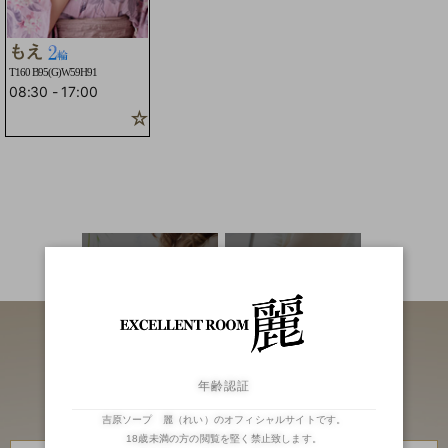
もえ
T160 B95(G)W59H91
08:30
-
17:00
☆2輪車コースOK☆お写真更新☆
二輪車
ランキング
年齢認証
吉原ソープ 麗（れい）のオフィシャルサイトです。
18歳未満の方の閲覧を堅く禁止致します。