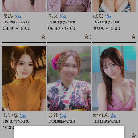
まみ
もえ
はな
T155 B100(H)W59H88
T160 B95(G)W59H91
T164 B89(G)W57H86
08:30
-
18:00
08:30
-
17:00
10:00
-
15:00
☆2輪車コースOK☆
☆2輪車コースOK☆
☆2
しいな
まゆ
かれん
T164 B87(F)W56H86
T163 B84(E)W57H84
T150 B85(C)W57H84
10:00
-
17:00
10:00
-
19:00
16:00
-
23:00
☆2輪車コースOK☆
☆2輪車コースOK☆
☆2