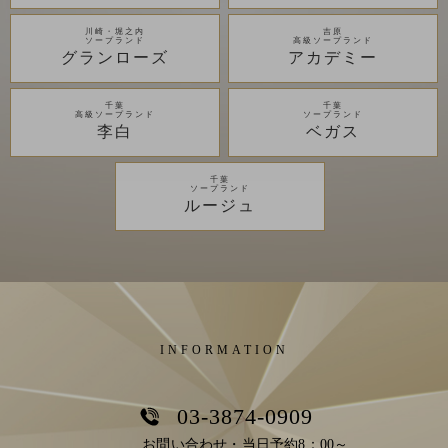
川崎・堀之内
吉原
ソープランド
高級ソープランド
グランローズ
アカデミー
千葉
千葉
高級ソープランド
ソープランド
李白
ベガス
千葉
ソープランド
ルージュ
INFORMATION
03-3874-0909
お問い合わせ・当日予約8：00～