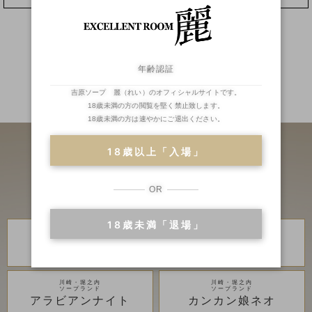
年齢認証
吉原ソープ 麗（れい）のオフィシャルサイトです。
二輪車
ランキング
18歳未満の方の閲覧を堅く禁止致します。
18歳未満の方は速やかにご退出ください。
18歳以上「入場」
OR
18歳未満「退場」
川崎・堀之内
川崎・堀之内
高級ソープランド
高級ソープランド
琥珀
金瓶梅
川崎・堀之内
川崎・堀之内
ソープランド
ソープランド
アラビアンナイト
カンカン娘ネオ