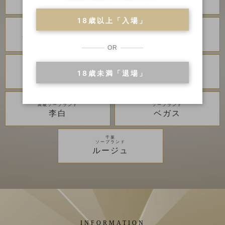
琥珀
金瓶梅
18歳以上「入場」
川崎・堀之内
川崎・堀之内
ソープランド
ソープランド
アラビアンナイト
カンカン娘ネオ
OR
川崎・堀之内
吉原
ソープランド
高級ソープランド
18歳未満「退場」
グランローズ
アカデミー
千葉
千葉
高級ソープランド
ソープランド
李白
ベガス
千葉
ソープランド
ルージュ
INFORMATION