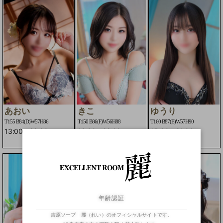
あおい
きこ
ゆうり
T155 B84(D)W57H86
T150 B86(F)W56H88
T160 B87(E)W57H90
13:00
-
22:00
13:00
-
22:00
15:00
-
21:00
年齢認証
吉原ソープ 麗（れい）のオフィシャルサイトです。