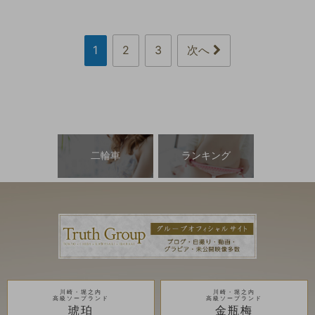
1
2
3
次へ
二輪車
ランキング
川崎・堀之内
川崎・堀之内
高級ソープランド
高級ソープランド
琥珀
金瓶梅