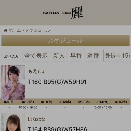
ホーム
スケジュール
スケジュール
全て表示
新人
早番
遅番
身長～15
絞り込み
もえ
もえ
T160 B95(G)W59H91
8/9(日)
8/10(月)
8/11(火)
8/12(水)
8/13(木)
8/14(金)
8/15(土)
-
10:00 - 16:00
-
-
-
10:00 - 16:00
-
はな
はな
T164 B89(G)W57H86