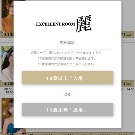
しいな
しいな
T164 B87(F)W56H86
8/9(日)
8/10(月)
8/11(火)
8/12(水)
8/13(木)
8/14(金)
8/15(土)
-
-
-
-
-
-
-
年齢認証
ひめか
ひめか
吉原ソープ 麗（れい）のオフィシャルサイトです。
18歳未満の方の閲覧を堅く禁止致します。
T159 B95(H)W58H93
18歳未満の方は速やかにご退出ください。
18歳以上「入場」
8/9(日)
8/10(月)
8/11(火)
8/12(水)
8/13(木)
8/14(金)
8/15(土)
09:00 -
-
-
10:00 - 18:00
-
-
10:00 - 14:00
16:00
OR
れん
れん
18歳未満「退場」
T160 B82(E)W55H85