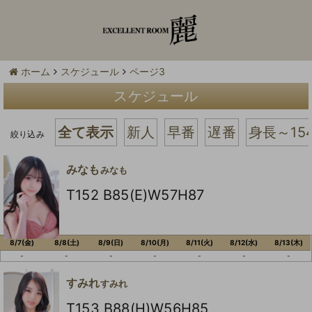
ホーム
スケジュール
ページ3
スケジュール
全て表示
新人
早番
遅番
身長～15
絞り込み
みなも
みなも
T152 B85(E)W57H87
8/7(金)
8/8(土)
8/9(日)
8/10(月)
8/11(火)
8/12(水)
8/13(木)
-
-
-
-
-
-
-
すみれ
すみれ
T153 B88(H)W56H85