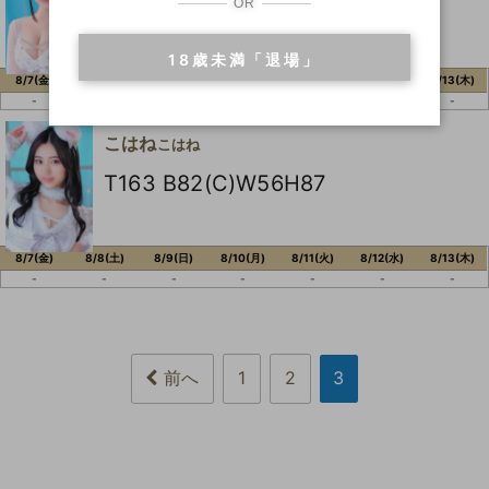
T156 B90(F)W57H92
OR
18歳未満「退場」
8/7(金)
8/8(土)
8/9(日)
8/10(月)
8/11(火)
8/12(水)
8/13(木)
-
-
-
-
-
-
-
こはね
こはね
T163 B82(C)W56H87
8/7(金)
8/8(土)
8/9(日)
8/10(月)
8/11(火)
8/12(水)
8/13(木)
-
-
-
-
-
-
-
前へ
1
2
3