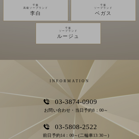
千葉
千葉
高級ソープランド
ソープランド
李白
ベガス
千葉
ソープランド
ルージュ
INFORMATION
03-3874-0909
お問い合わせ・当日予約8：00～
03-5808-2522
前日予約14：00～(二輪車13:30～)