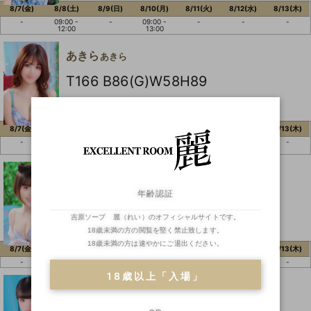
8/7(金)
8/8(土)
8/9(日)
8/10(月)
8/11(火)
8/12(水)
8/13(木)
-
09:00 -
-
09:00 -
-
-
-
12:00
13:00
あきら
あきら
T166 B86(G)W58H89
8/7(金)
8/8(土)
8/9(日)
8/10(月)
8/11(火)
8/12(水)
8/13(木)
-
-
16:00 -
-
-
-
-
22:00
えり
えり
年齢認証
T146 B82(D)W56H83
吉原ソープ 麗（れい）のオフィシャルサイトです。
18歳未満の方の閲覧を堅く禁止致します。
18歳未満の方は速やかにご退出ください。
8/7(金)
8/8(土)
8/9(日)
8/10(月)
8/11(火)
8/12(水)
8/13(木)
-
-
-
-
-
-
-
18歳以上「入場」
ひかり
ひかり