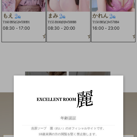
もえ
まみ
かれん
T160 B95(G)W59H91
T155 B100(H)W59H88
T150 B85(C)W57H84
08:30
-
17:00
08:30
-
20:00
16:00
-
23:00
☆２輪車コースOK☆
☆２輪車コースOK
☆
二輪車
ランキング
年齢認証
吉原ソープ 麗（れい）のオフィシャルサイトです。
18歳未満の方の閲覧を堅く禁止致します。