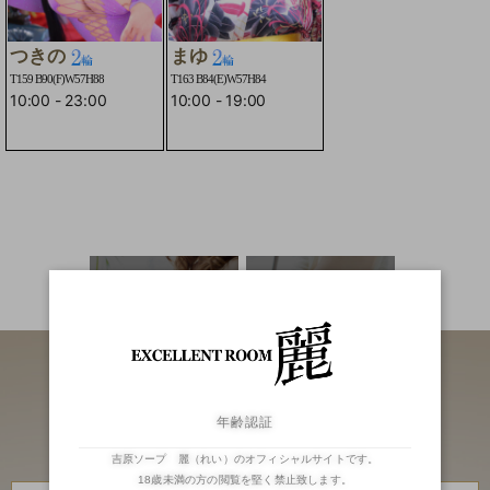
つきの
まゆ
T159 B90(F)W57H88
T163 B84(E)W57H84
10:00
-
23:00
10:00
-
19:00
☆2輪車コースOK☆
☆2輪車コースO
二輪車
ランキング
年齢認証
吉原ソープ 麗（れい）のオフィシャルサイトです。
18歳未満の方の閲覧を堅く禁止致します。