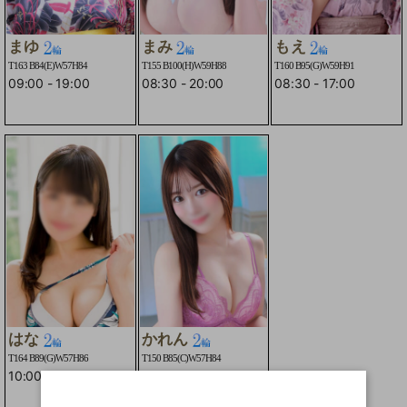
まゆ
まみ
もえ
T163 B84(E)W57H84
T155 B100(H)W59H88
T160 B95(G)W59H91
09:00
-
19:00
08:30
-
20:00
08:30
-
17:00
☆２輪車コースO
☆
はな
かれん
T164 B89(G)W57H86
T150 B85(C)W57H84
10:00
-
15:00
16:00
-
23:00
☆２輪車コースOK☆
☆２輪車コースO