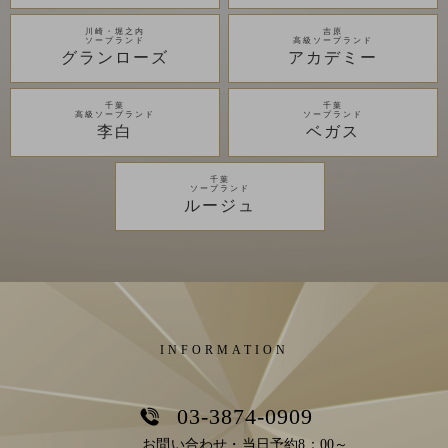
川崎・堀之内
吉原
ソープランド
高級ソープランド
グランローズ
アカデミー
千葉
千葉
高級ソープランド
ソープランド
李白
ベガス
千葉
ソープランド
ルージュ
INFORMATION
03-3874-0909
お問い合わせ・当日予約8：00～