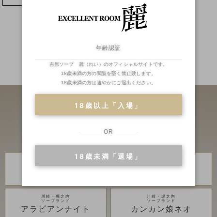
年齢認証
吉原ソープ 麗（れい）のオフィシャルサイトです。
二輪車
ランキング
18歳未満の方の閲覧を堅く禁止致します。
18歳未満の方は速やかにご退出ください。
18歳以上「入場」
OR
18歳未満「退場」
川崎・堀之内
川崎・堀之内
高級ソープランド
高級ソープランド
琥珀
金瓶梅
川崎・堀之内
川崎・堀之内
ソープランド
ソープランド
アラビアンナイト
カンカン娘ネオ