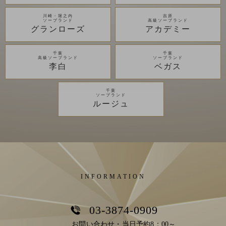
川崎・堀之内
吉原
ソープランド
高級ソープランド
グランローズ
アカデミー
千葉
千葉
高級ソープランド
ソープランド
李白
ベガス
千葉
ソープランド
ルージュ
INFORMATION
03-3874-0909
お問い合わせ・当日予約8：00～