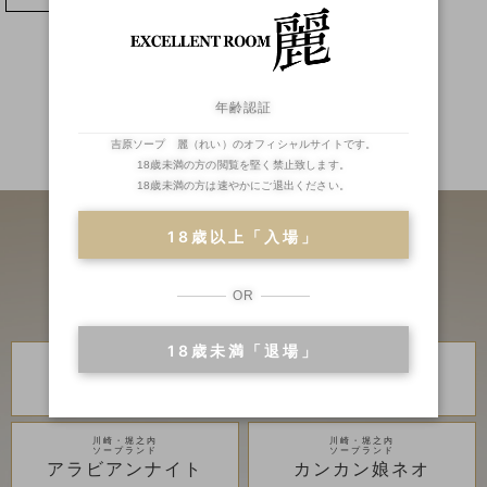
年齢認証
吉原ソープ 麗（れい）のオフィシャルサイトです。
二輪車
ランキング
18歳未満の方の閲覧を堅く禁止致します。
18歳未満の方は速やかにご退出ください。
18歳以上「入場」
OR
18歳未満「退場」
川崎・堀之内
川崎・堀之内
高級ソープランド
高級ソープランド
琥珀
金瓶梅
川崎・堀之内
川崎・堀之内
ソープランド
ソープランド
アラビアンナイト
カンカン娘ネオ