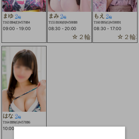
まゆ
まみ
もえ
T163 B84(E)W57H84
T155 B100(H)W59H88
T160 B95(G)W59H91
09:00
-
19:00
08:30
-
20:00
08:30
-
17:00
☆２輪車コースOK☆
☆２輪車
はな
T164 B89(G)W57H86
10:00
-
15:00
☆２輪車コースOK☆