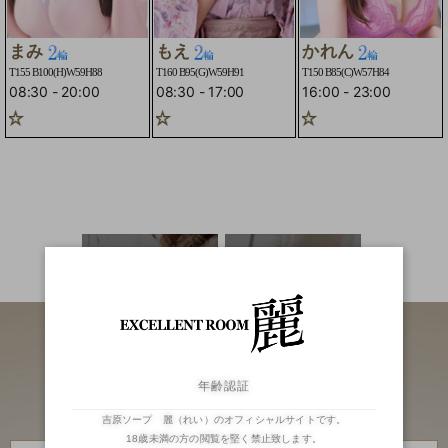
まみ
もえ
かれん
T155 B100(H)W59H88
T160 B95(G)W59H91
T150 B85(C)W57H84
08:30
-
20:00
08:30
-
17:00
16:00
-
23:00
☆
２輪車コースOK☆
☆２輪車コースOK☆
二輪車
ランキング
年齢認証
吉原ソープ 麗（れい）のオフィシャルサイトです。
18歳未満の方の閲覧を堅く禁止致します。